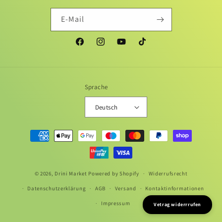
E-Mail
Facebook
Instagram
YouTube
TikTok
Sprache
Deutsch
Zahlungsmethoden
© 2026,
Drini Market
Powered by Shopify
Widerrufsrecht
Datenschutzerklärung
AGB
Versand
Kontaktinformationen
Impressum
Vetrag widerrrufen