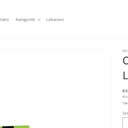
takti
Kategoritë
Lokacioni
DRI
L
€3
€10
Tak
Sas