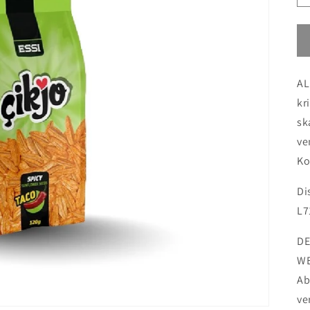
AL
kr
sk
ve
Ko
Di
L7
DE
WE
Ab
ve