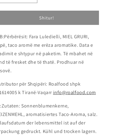
Shitur!
B:Përbërësit: Fara Luledielli, MIEL GRURI,
ipë, taco aromë me erëza aromatike. Data e
adimit e shtypur në paketim. Të mbahet në
nd të fresket dhe të thatë. Prodhuar në
sovë.
stributor për Shqipëri: Roalfood shpk
1614005 k Tiranë-Vaqarr
info@roalfood.com
:Zutaten: Sonnenblumenkerne,
IZENMEHL, aromatisiertes Taco-Aroma, salz.
laufsdatum der lebensmittel ist auf der
rpackung gedruckt. Kühl und trocken lagern.