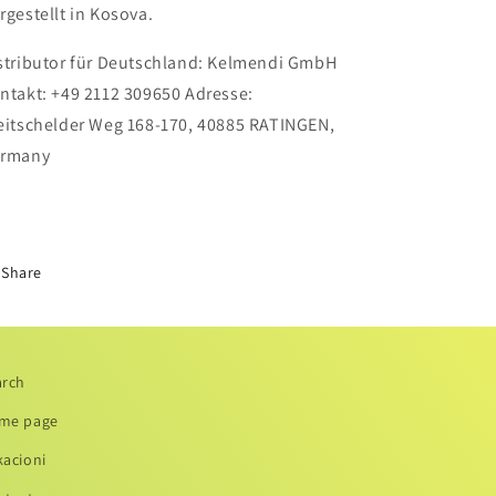
rgestellt in Kosova.
stributor für Deutschland: Kelmendi GmbH
ntakt: +49 2112 309650 Adresse:
eitschelder Weg 168-170, 40885 RATINGEN,
rmany
Share
arch
me page
kacioni