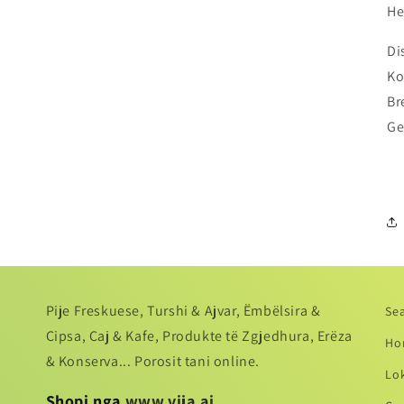
He
Di
Ko
Br
Ge
Pije Freskuese, Turshi & Ajvar, Ëmbëlsira &
Se
Cipsa, Caj & Kafe, Produkte të Zgjedhura, Erëza
Ho
& Konserva... Porosit tani online.
Lo
Shopi nga
www.vija.ai