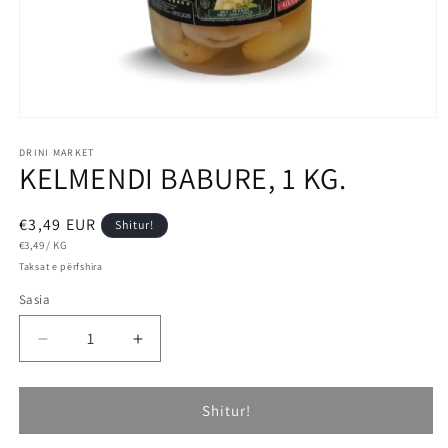
DRINI MARKET
KELMENDI BABURE, 1 KG.
€3,49 EUR
Shitur!
€3,49
/
KG
Taksat e përfshira
Sasia
Shitur!