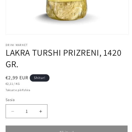
DRINI MARKET
LAKRA TURSHI PRIZRENI, 1420
GR.
€2,99 EUR
Shitur!
€2,11
/
KG
Taksat e përfshira
Sasia