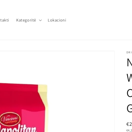
takti
Kategoritë
Lokacioni
DRI
N
€
GRU
€4,
Pr