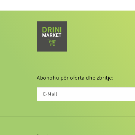
Medien
1
in
Modal
öffnen
Abonohu për oferta dhe zbritje:
E-Mail