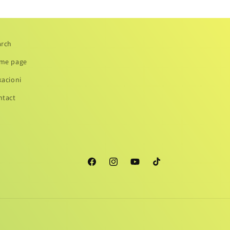
arch
me page
kacioni
ntact
Facebook
Instagram
YouTube
TikTok