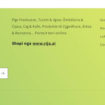
Pije Freskuese, Turshi & Ajvar, Ëmbëlsira &
Se
Cipsa, Caj & Kafe, Produkte të Zgjedhura, Erëza
Ho
& Konserva... Porosit tani online.
Lo
Shopi nga
www.vija.ai
Co