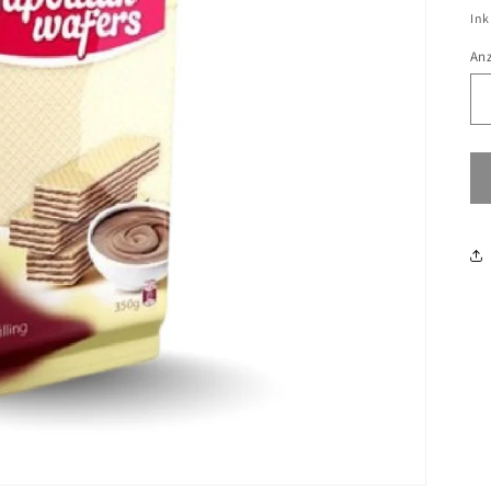
Ink
An