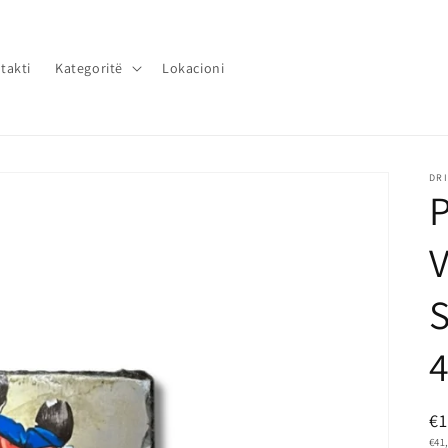
takti
Kategoritë
Lokacioni
DRI
4
N
€
GRU
€41
Pr