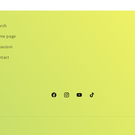
arch
me page
kacioni
ntact
Facebook
Instagram
YouTube
TikTok