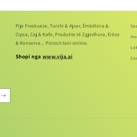
Pije Freskuese, Turshi & Ajvar, Ëmbëlsira &
Se
Cipsa, Caj & Kafe, Produkte të Zgjedhura, Erëza
Ho
& Konserva... Porosit tani online.
Lo
Shopi nga
www.vija.ai
Co