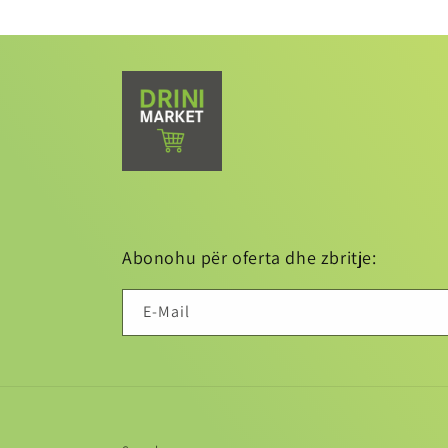
Medien
1
in
Modal
öffnen
Abonohu për oferta dhe zbritje:
E-Mail