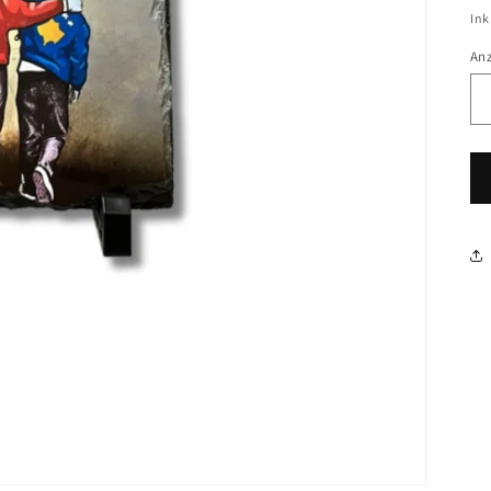
Ink
An